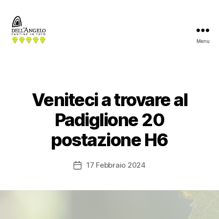
Menu
Cantine
dell'
Angelo
Categorie
Veniteci a trovare al
Padiglione 20
postazione H6
17 Febbraio 2024
Data
dell'articolo