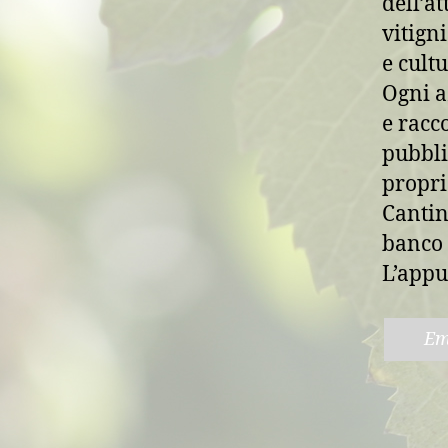
dell’a
vitigni
e cultu
Ogni a
e racc
pubbli
propri
Cantin
banco 
L’appu
Em