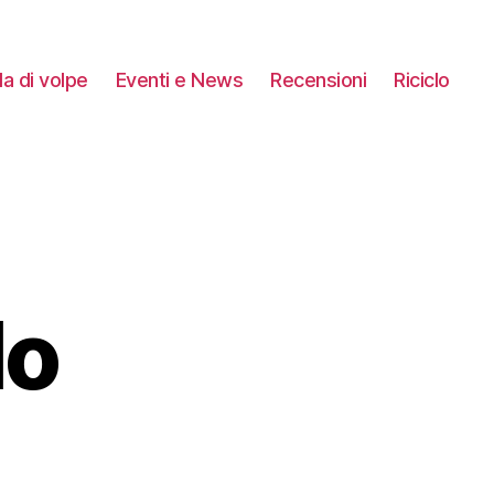
a di volpe
Eventi e News
Recensioni
Riciclo
lo
!