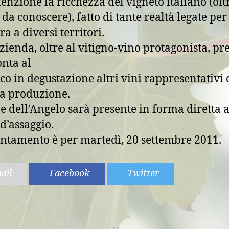
ttenzione la ricchezza del vigneto italiano (olt
 da conoscere), fatto di tante realtà legate per
ra a diversi territori.
zienda, oltre al vitigno-vino protagonista, pr
onta al
co in degustazione altri vini rappresentativi 
a produzione.
e dell’Angelo sarà presente in forma diretta a
d’assaggio.
ntamento è per martedì, 20 settembre 2011.
ail
Facebook
Twitter