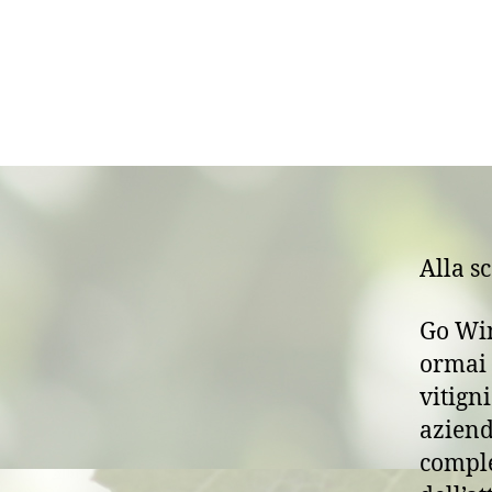
Alla s
Go Win
ormai 
vitign
aziend
comple