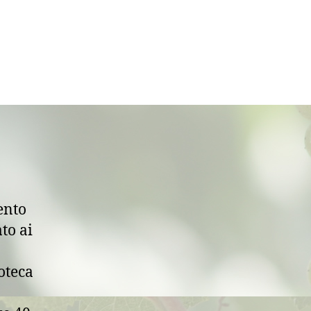
ento
to ai
oteca