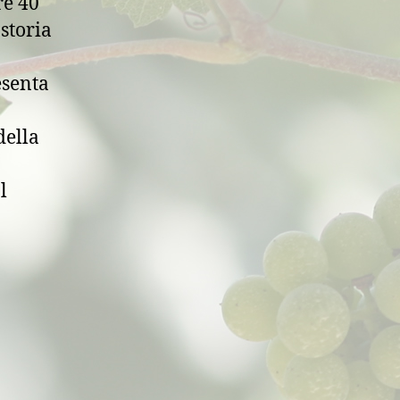
re 40
 storia
esenta
della
l