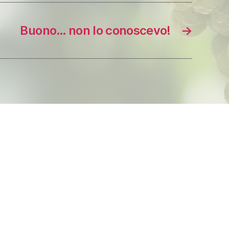
Buono… non lo conoscevo!
→