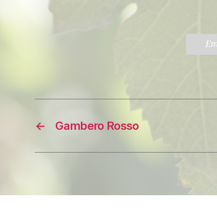
Em
←
Gambero Rosso